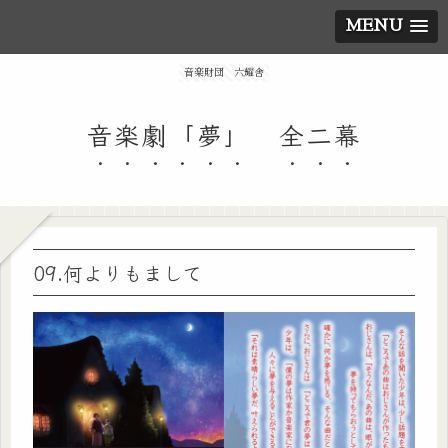
MENU
音楽財団 六耀舎
音楽劇「夢」 全二幕
09.何よりもまして