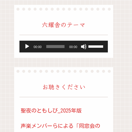
六耀舎のテーマ
ボ
音
00:00
00:00
リ
声
ュ
プ
ー
レ
ム
ー
お聴きください
調
ヤ
節
ー
聖夜のともしび_2025年版
に
は
声楽メンバーらによる「同窓会の
上