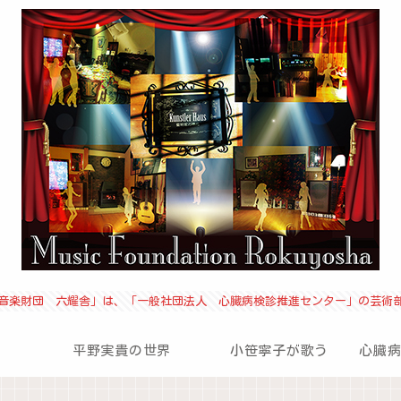
音楽財団 六耀舎」は、「一般社団法人 心臓病検診推進センター」の芸術
平野実貴の世界
小笹寧子が歌う
心臓