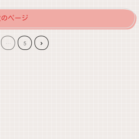
次のページ
次
…
5
へ