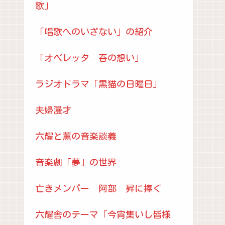
歌」
下
矢
「唱歌へのいざない」の紹介
印
「オペレッタ 春の想い」
キ
ー
ラジオドラマ「黒猫の日曜日」
を
使
夫婦漫才
っ
六耀と薫の音楽談義
て
く
音楽劇「夢」の世界
だ
亡きメンバー 阿部 昇に捧ぐ
さ
い。
六耀舎のテーマ「今宵集いし皆様