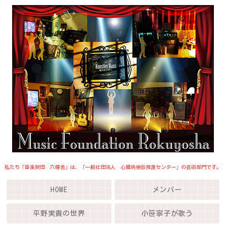
私たち「音楽財団 六耀舎」は、「一般社団法人 心臓病検診推進センター」の芸術部門です。
HOME
メンバー
平野実貴の世界
小笹寧子が歌う