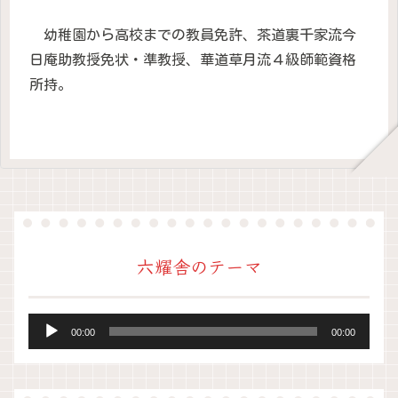
幼稚園から高校までの教員免許、茶道裏千家流今
日庵助教授免状・準教授、華道草月流４級師範資格
所持。
六耀舎のテーマ
音
00:00
00:00
声
プ